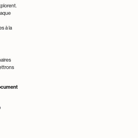
xplorent.
chaque
s à la
naires
ettrons
document
?