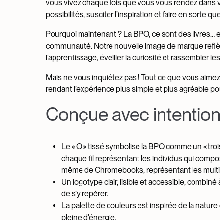
vous vivez chaque fois que vous vous rendez dans vo
possibilités, susciter l’inspiration et faire en sorte q
Pourquoi maintenant ? La BPO, ce sont des livres… et b
communauté. Notre nouvelle image de marque reflèt
l’apprentissage, éveiller la curiosité et rassembler le
Mais ne vous inquiétez pas ! Tout ce que vous aimez 
rendant l’expérience plus simple et plus agréable pou
Conçue avec intentio
Le « O » tissé symbolise la BPO comme un « tro
chaque fil représentant les individus qui compose
même de Chromebooks, représentant les multip
Un logotype clair, lisible et accessible, combin
de s’y repérer.
La palette de couleurs est inspirée de la nature 
pleine d'énergie.