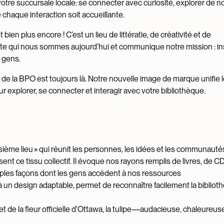
tre succursale locale: se connecter avec curiosité, explorer de n
ue chaque interaction soit accueillante.
ien plus encore ! C’est un lieu de littératie, de créativité et de
e qui nous sommes aujourd’hui et communique notre mission : in
s gens.
de la BPO est toujours là. Notre nouvelle image de marque unifie l
r explorer, se connecter et interagir avec votre bibliothèque.
n
isième lieu » qui réunit les personnes, les idées et les communau
nt ce tissu collectif. Il évoque nos rayons remplis de livres, de CD
les façons dont les gens accèdent à nos ressources
é à un design adaptable, permet de reconnaître facilement la bibliot
et de la fleur officielle d'Ottawa, la tulipe—audacieuse, chaleureus