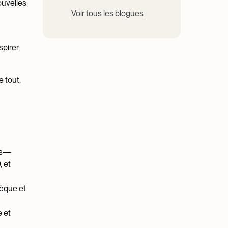
ouvelles
Voir tous les blogues
spirer
e tout,
tés—
, et
hèque et
e et