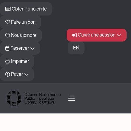
Skip to main content
Obtenir une carte
Faire un don
Ouvrir une session
Nous joindre
EN
Réserver
Imprimer
Payer