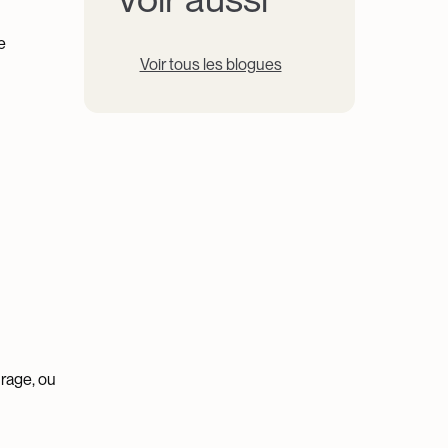
e
Voir tous les blogues
urage, ou