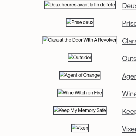
Deux
Pris
Clar
Outs
Agen
Wine
Kee
Vixe