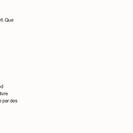
fi. Que
nd
livre
e par des