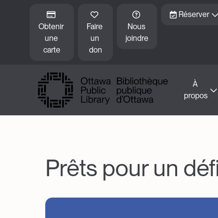
Skip to main content
Réserver
Obtenir 
Faire 
Nous 
une 
un 
joindre
carte
don
À 
propos
Prêts pour un déf
Image