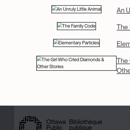
An U
The 
Elem
The 
Othe