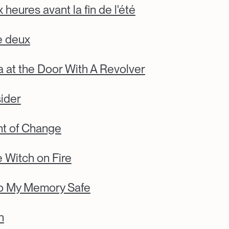
 heures avant la fin de l'été
e deux
a at the Door With A Revolver
ider
t of Change
 Witch on Fire
p My Memory Safe
n