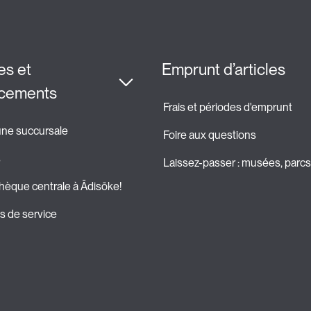
s et 
Emprunt d’articles
cements
Frais et périodes d'emprunt
une succursale
Foire aux questions
s
Laissez-passer : musées, parcs 
thèque centrale à Ādisōke!
 de service