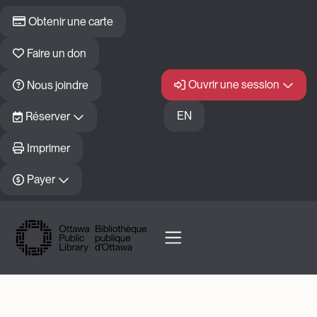
Skip to main content
Obtenir une carte
Faire un don
Ouvrir une session
Nous joindre
EN
Réserver
Imprimer
Payer